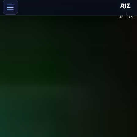
|
JP
EN